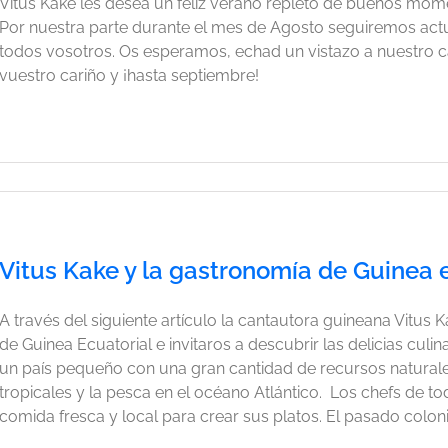
Vitus Kake les desea un feliz verano repleto de buenos mom
Por nuestra parte durante el mes de Agosto seguiremos act
todos vosotros. Os esperamos, echad un vistazo a nuestro c
vuestro cariño y ¡hasta septiembre!
Vitus Kake y la gastronomía de Guinea 
A través del siguiente artículo la cantautora guineana Vitus
de Guinea Ecuatorial e invitaros a descubrir las delicias culi
un país pequeño con una gran cantidad de recursos naturale
tropicales y la pesca en el océano Atlántico. Los chefs de t
comida fresca y local para crear sus platos. El pasado colonial