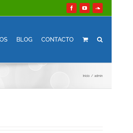
Facebook
YouTube
SoundCloud
OS
BLOG
CONTACTO
Inicio
admin