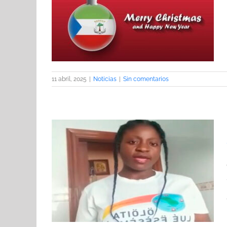
 fiestas
11 abril, 2025
|
Noticias
|
Sin comentarios
nes en la
sesembe)