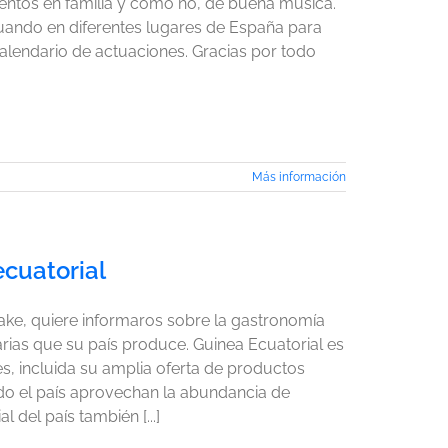
entos en familia y como no, de buena música.
uando en diferentes lugares de España para
alendario de actuaciones. Gracias por todo
Más información
ecuatorial
 Kake, quiere informaros sobre la gastronomía
narias que su país produce. Guinea Ecuatorial es
s, incluida su amplia oferta de productos
odo el país aprovechan la abundancia de
 del país también [...]