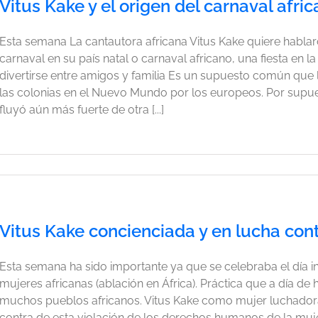
Vitus Kake y el origen del carnaval afri
Esta semana La cantautora africana Vitus Kake quiere hablar
carnaval en su país natal o carnaval africano, una fiesta en 
divertirse entre amigos y familia Es un supuesto común que l
las colonias en el Nuevo Mundo por los europeos. Por supuest
fluyó aún más fuerte de otra [...]
Vitus Kake concienciada y en lucha cont
Esta semana ha sido importante ya que se celebraba el día int
mujeres africanas (ablación en África). Práctica que a día d
muchos pueblos africanos. Vitus Kake como mujer luchadora 
contra de esta violación de los derechos humanos de la muje