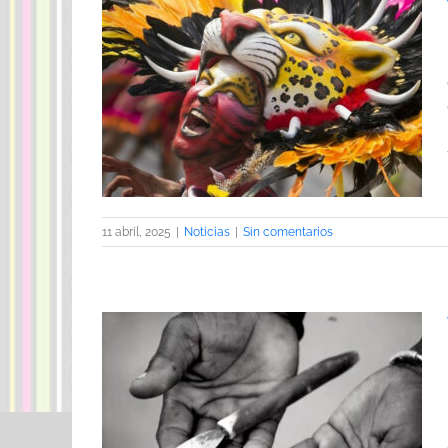
aval africano
11 abril, 2025
|
Noticias
|
Sin comentarios
lucha contra
a