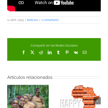
11 abril, 2025
|
Noticias
|
1 comentario
Compartir en las Redes Sociales
Facebook
X
Reddit
LinkedIn
Tumblr
Pinterest
Vk
Correo
electrónico
Artículos relacionados
Vitus Kake, referente
Cómo es la Navidad
de la canción
en África, continente