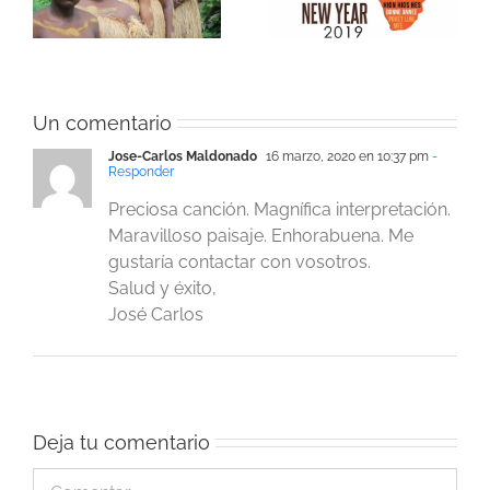
la
africana, les desea
de origen de Vitus
feliz año nuevo
Kake
Un comentario
Jose-Carlos Maldonado
16 marzo, 2020 en 10:37 pm
-
Responder
Preciosa canción. Magnífica interpretación.
Maravilloso paisaje. Enhorabuena. Me
gustaría contactar con vosotros.
Salud y éxito,
José Carlos
Deja tu comentario
Comentar