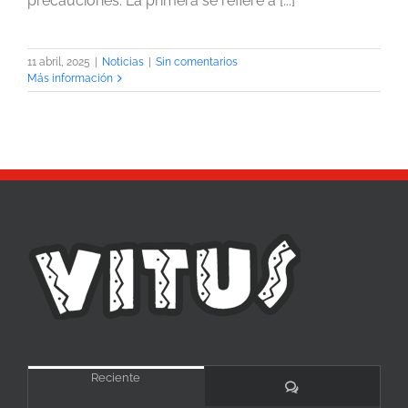
precauciones. La primera se refiere a [...]
11 abril, 2025
|
Noticias
|
Sin comentarios
Más información
Reciente
Comentarios