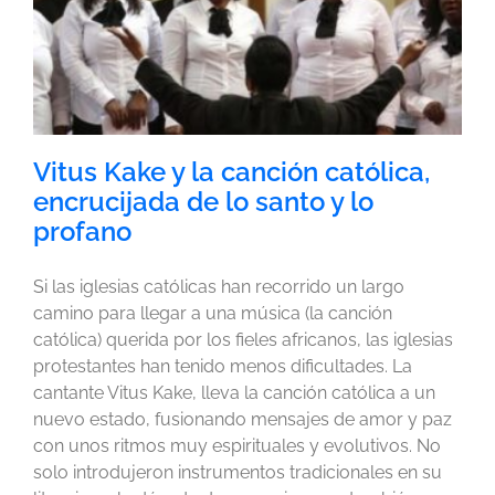
Vitus Kake y la canción católica,
encrucijada de lo santo y lo
profano
Si las iglesias católicas han recorrido un largo
camino para llegar a una música (la canción
católica) querida por los fieles africanos, las iglesias
protestantes han tenido menos dificultades. La
cantante Vitus Kake, lleva la canción católica a un
nuevo estado, fusionando mensajes de amor y paz
con unos ritmos muy espirituales y evolutivos. No
solo introdujeron instrumentos tradicionales en su