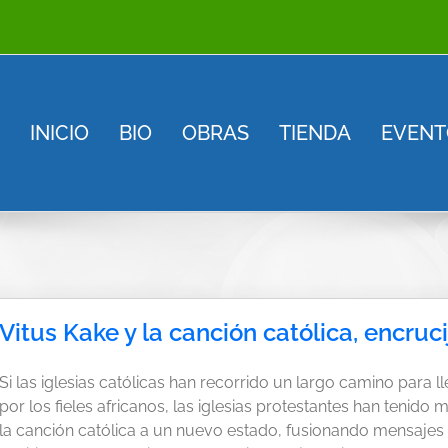
INICIO
BIO
OBRAS
TIENDA
EVENT
Vitus Kake y la canción católica, encruc
Si las iglesias católicas han recorrido un largo camino para l
por los fieles africanos, las iglesias protestantes han tenido 
la canción católica a un nuevo estado, fusionando mensaje