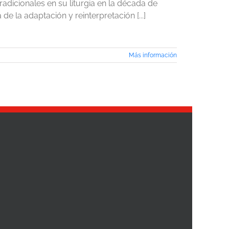
radicionales en su liturgia en la década de
e la adaptación y reinterpretación [...]
Más información