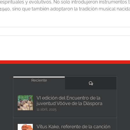
espirituales y evolutivos. No solo introdujeron instrumentos t
1940, sino que también adoptaron la tradición musical nacida d
Reciente
Comentarios
VI edición del Encuentro de la
juventud Vöóve de la Diáspora
11 abril, 2025
Vitus Kake, referente de la canción