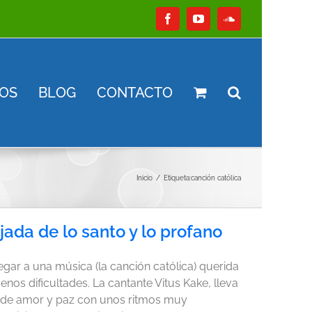
Facebook
YouTube
SoundCloud
OS
BLOG
CONTACTO
Inicio
Etiqueta:
canción católica
ijada de lo santo y lo profano
legar a una música (la canción católica) querida
menos dificultades. La cantante Vitus Kake, lleva
s de amor y paz con unos ritmos muy