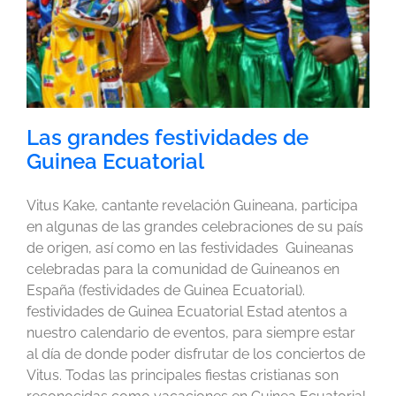
Las grandes festividades de
Guinea Ecuatorial
Vitus Kake, cantante revelación Guineana, participa
en algunas de las grandes celebraciones de su país
de origen, así como en las festividades Guineanas
celebradas para la comunidad de Guineanos en
España (festividades de Guinea Ecuatorial).
festividades de Guinea Ecuatorial Estad atentos a
nuestro calendario de eventos, para siempre estar
al día de donde poder disfrutar de los conciertos de
Vitus. Todas las principales fiestas cristianas son