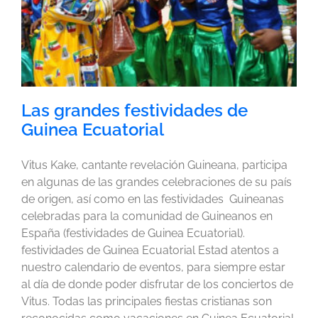
Las grandes festividades de
Guinea Ecuatorial
Vitus Kake, cantante revelación Guineana, participa
en algunas de las grandes celebraciones de su país
de origen, así como en las festividades Guineanas
celebradas para la comunidad de Guineanos en
España (festividades de Guinea Ecuatorial).
festividades de Guinea Ecuatorial Estad atentos a
nuestro calendario de eventos, para siempre estar
al día de donde poder disfrutar de los conciertos de
Vitus. Todas las principales fiestas cristianas son