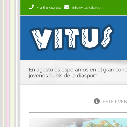
Saltar
+34 631 502 194
info@vituskake.com
al
contenido
En agosto os esperamos en el gran conci
jóvenes bubis de la diáspora
ESTE EVEN