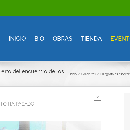
INICIO
BIO
OBRAS
TIENDA
EVENT
erto del encuentro de los
Inicio
Conciertos
En agosto os esperamo
×
TO HA PASADO.