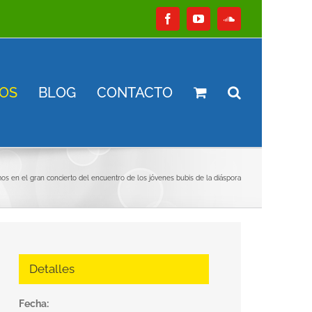
Facebook
YouTube
SoundCloud
OS
BLOG
CONTACTO
s en el gran concierto del encuentro de los jóvenes bubis de la diáspora
Detalles
Fecha: