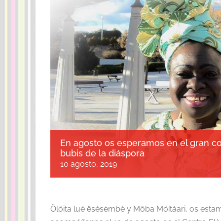
En agosto os esperamos en el gran co
bubis de la diáspora
10 agosto, 2019
Ölöita lué ësèsèmbè y Möba Möítáari, os estam