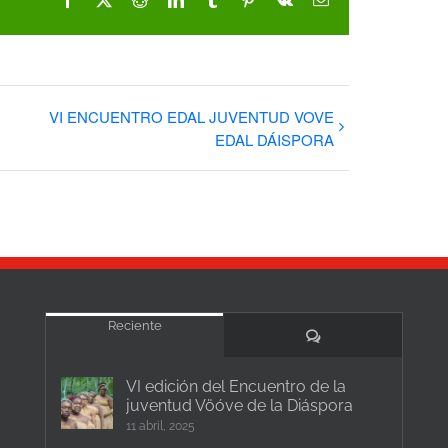
electrónico
VI ENCUENTRO EDAL JUVENTUD VOVE
EDAL DÁISPORA
Reciente
Comentarios
VI edición del Encuentro de la
juventud Vöóve de la Diáspora
11 abril, 2025