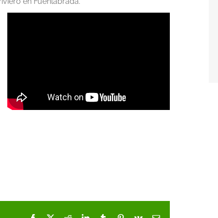
iviero en Fuenlabrada.
Facebook
X
Reddit
LinkedIn
Tumblr
Pinterest
Vk
Correo